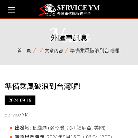
News
外匯車訊息
準備乘風破浪到台灣囉!
首 頁
文章內容
準備乘風破浪到台灣囉!
2024-09-19
Service YM
出發地
: 長灘港 (洛杉磯, 加利福尼亞, 美國)
實際出發時間
: 2024年9月16日，06:04 (PDT)